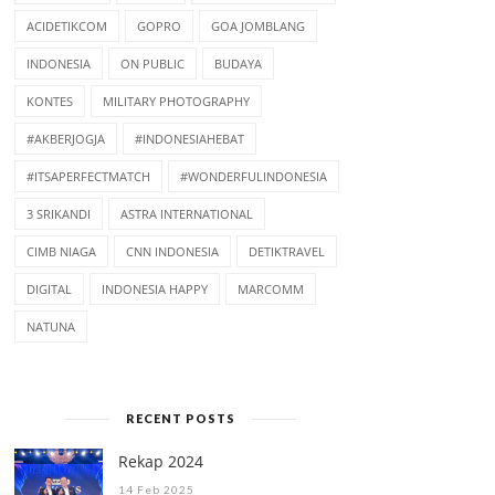
ACIDETIKCOM
GOPRO
GOA JOMBLANG
INDONESIA
ON PUBLIC
BUDAYA
KONTES
MILITARY PHOTOGRAPHY
#AKBERJOGJA
#INDONESIAHEBAT
#ITSAPERFECTMATCH
#WONDERFULINDONESIA
3 SRIKANDI
ASTRA INTERNATIONAL
MICROSOFT EDUCATION
STAY SAFE ONLINE
CIMB NIAGA
CNN INDONESIA
DETIKTRAVEL
FORUM 2010
DIGITAL
INDONESIA HAPPY
MARCOMM
NATUNA
RECENT POSTS
Rekap 2024
14 Feb 2025