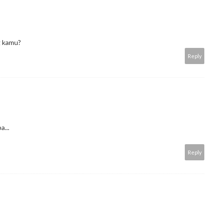
g kamu?
Reply
a...
Reply