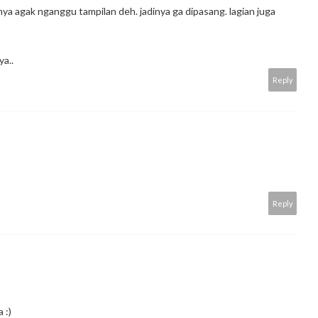
ya agak nganggu tampilan deh. jadinya ga dipasang. lagian juga
ya..
Reply
Reply
 :)