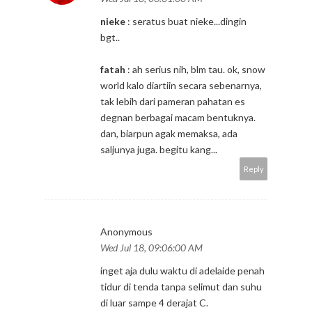
nieke
: seratus buat nieke...dingin
bgt..
fatah
: ah serius nih, blm tau. ok, snow
world kalo diartiin secara sebenarnya,
tak lebih dari pameran pahatan es
degnan berbagai macam bentuknya.
dan, biarpun agak memaksa, ada
saljunya juga. begitu kang...
Reply
Anonymous
Wed Jul 18, 09:06:00 AM
inget aja dulu waktu di adelaide penah
tidur di tenda tanpa selimut dan suhu
di luar sampe 4 derajat C.