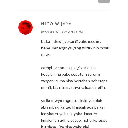
NICO WIJAYA
Mon Jul 16, 12:56:00 PM
bukan dewi_sekar@yahoo.com
:
hehe..senengnya yang fiktif2 nih mbak
dew..
cempluk
: bner, apalgi kl masuk
kedalam ga pake sepatu n sarung
tangan. cuma bisa bertahan beberapa
menit, bis ntu maunya keluar.dingiiin.
yolla elwyn
: agustus kyknya udah
abis mbak, ga tau kl masih ada pa ga.
ice skatenya blm nyoba. kmaren
kmaleman udh ditutup. hehe..kpleset
itu biasa...(ga bisa wajar aja)