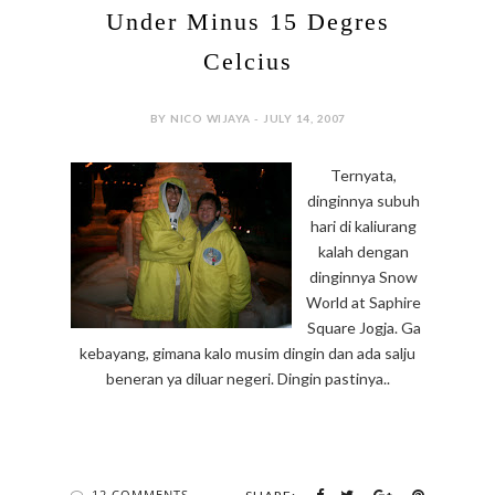
Under Minus 15 Degres
Celcius
BY NICO WIJAYA - JULY 14, 2007
Ternyata,
dinginnya subuh
hari di kaliurang
kalah dengan
dinginnya Snow
World at Saphire
Square Jogja. Ga
kebayang, gimana kalo musim dingin dan ada salju
beneran ya diluar negeri. Dingin pastinya..
12 COMMENTS