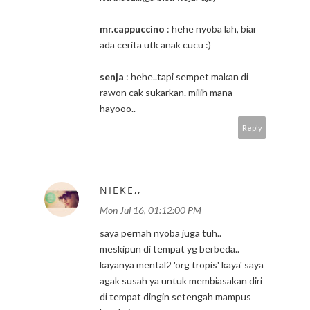
mr.cappuccino
: hehe nyoba lah, biar
ada cerita utk anak cucu :)
senja
: hehe..tapi sempet makan di
rawon cak sukarkan. milih mana
hayooo..
Reply
NIEKE,,
Mon Jul 16, 01:12:00 PM
saya pernah nyoba juga tuh..
meskipun di tempat yg berbeda..
kayanya mental2 'org tropis' kaya' saya
agak susah ya untuk membiasakan diri
di tempat dingin setengah mampus