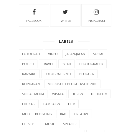
FACEBOOK
TWITTER
INSTAGRAM
LABELS
FOTOGRAFI
VIDEO
JALAN-JALAN
SOSIAL
POTRET
TRAVEL
EVENT
PHOTOGRAPHY
KARYAKU
FOTOGRAFERNET
BLOGGER
KOPDARAN
MICROSOFT BLOGGERSHIP 2010
SOCIAL MEDIA
WISATA
DESIGN
DETIKCOM
EDUKASI
CAMPAIGN
FILM
MOBILE BLOGGING
#AD
CREATIVE
LIFESTYLE
MUSIC
SPEAKER