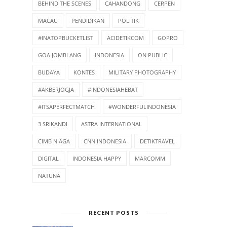
BEHIND THE SCENES
CAHANDONG
CERPEN
MACAU
PENDIDIKAN
POLITIK
#INATOPBUCKETLIST
ACIDETIKCOM
GOPRO
GOA JOMBLANG
INDONESIA
ON PUBLIC
BUDAYA
KONTES
MILITARY PHOTOGRAPHY
#AKBERJOGJA
#INDONESIAHEBAT
#ITSAPERFECTMATCH
#WONDERFULINDONESIA
3 SRIKANDI
ASTRA INTERNATIONAL
CIMB NIAGA
CNN INDONESIA
DETIKTRAVEL
DIGITAL
INDONESIA HAPPY
MARCOMM
NATUNA
RECENT POSTS