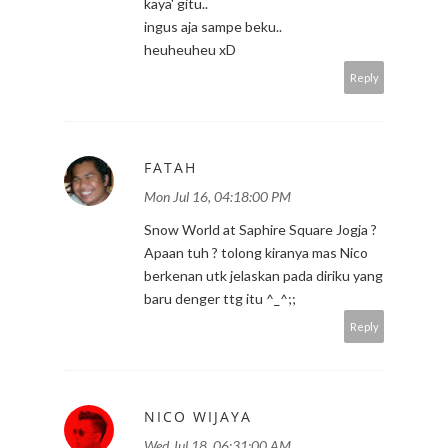
kaya' gitu..
ingus aja sampe beku..
heuheuheu xD
Reply
FATAH
Mon Jul 16, 04:18:00 PM
Snow World at Saphire Square Jogja ?
Apaan tuh ? tolong kiranya mas Nico
berkenan utk jelaskan pada diriku yang
baru denger ttg itu ^_^;;
Reply
NICO WIJAYA
Wed Jul 18, 06:31:00 AM