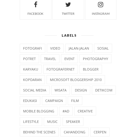
FACEBOOK
TWITTER
INSTAGRAM
LABELS
FOTOGRAFI
VIDEO
JALAN-JALAN
SOSIAL
POTRET
TRAVEL
EVENT
PHOTOGRAPHY
KARYAKU
FOTOGRAFERNET
BLOGGER
KOPDARAN
MICROSOFT BLOGGERSHIP 2010
SOCIAL MEDIA
WISATA
DESIGN
DETIKCOM
EDUKASI
CAMPAIGN
FILM
MOBILE BLOGGING
#AD
CREATIVE
LIFESTYLE
MUSIC
SPEAKER
BEHIND THE SCENES
CAHANDONG
CERPEN