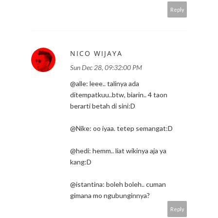
Reply
NICO WIJAYA
Sun Dec 28, 09:32:00 PM
@alle: leee.. talinya ada
ditempatkuu..btw, biarin.. 4 taon
berarti betah di sini:D
@Nike: oo iyaa. tetep semangat:D
@hedi: hemm.. liat wikinya aja ya
kang:D
@istantina: boleh boleh.. cuman
gimana mo ngubunginnya?
Reply