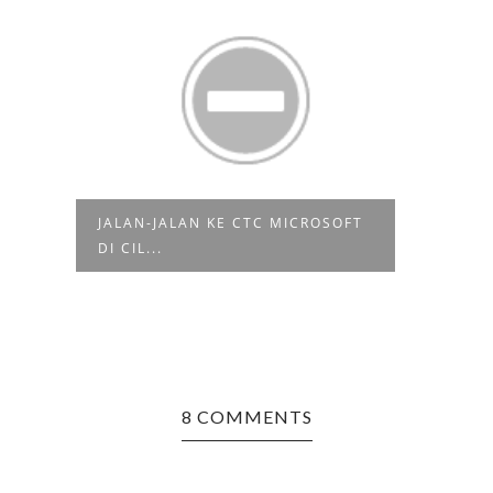
JALAN-JALAN KE CTC MICROSOFT
SELA
ER
DI CIL...
POLI
8 COMMENTS