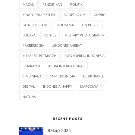
MACAU
PENDIDIKAN
POLITIK
#INATOPBUCKETLIST
ACIDETIKCOM
GOPRO
GOA JOMBLANG
INDONESIA
ON PUBLIC
BUDAYA
KONTES
MILITARY PHOTOGRAPHY
#AKBERJOGJA
#INDONESIAHEBAT
#ITSAPERFECTMATCH
#WONDERFULINDONESIA
3 SRIKANDI
ASTRA INTERNATIONAL
CIMB NIAGA
CNN INDONESIA
DETIKTRAVEL
DIGITAL
INDONESIA HAPPY
MARCOMM
NATUNA
RECENT POSTS
Rekap 2024