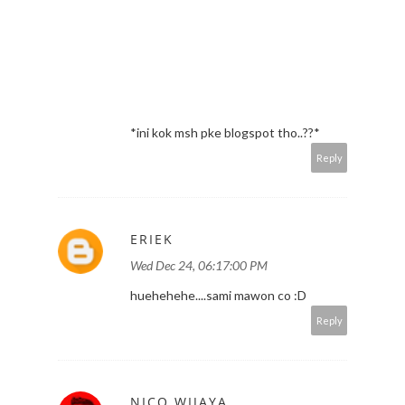
*ini kok msh pke blogspot tho..??*
Reply
ERIEK
Wed Dec 24, 06:17:00 PM
huehehehe....sami mawon co :D
Reply
NICO WIJAYA