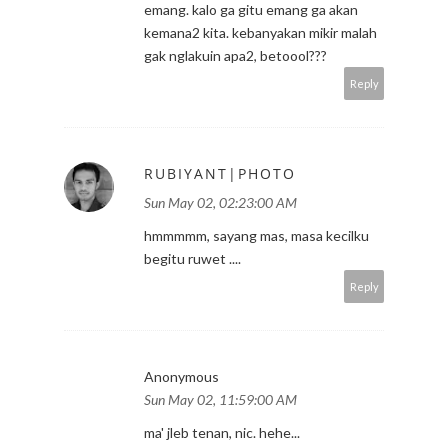
emang. kalo ga gitu emang ga akan
kemana2 kita. kebanyakan mikir malah
gak nglakuin apa2, betoool???
Reply
RUBIYANT|PHOTO
Sun May 02, 02:23:00 AM
hmmmmm, sayang mas, masa kecilku
begitu ruwet ....
Reply
Anonymous
Sun May 02, 11:59:00 AM
ma' jleb tenan, nic. hehe...