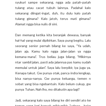
syukuri sampe sekarang, ngga ada patah-patah
tulang atau cacat tubuh lainnya. Padahal kalo
sekarang diingat-ingat, duh, itu dulu kalo patah
tulang gimana? Kalo jatoh, terus mati gimana?
Alamat ngga bisa nulis di sini.
Dan memang ketika kita beranjak dewasa, banyak
hal-hal yang mulai dipikirkan. Saya pung begitu. Lalu
seorang senior pernah bilang ke saya, "Ya udah,
jalan aja. Kamu kalo ngga jalan-jalan ya ngga
kemana-mana". Trus beliau juga bilang, "Mikirnya
ntar sambil jalan, pasti ada jalannya pas kamu sudah
memulai untuk jalan". Saya lalu berpikir, iya juga ya.
Kenapa takut. Gw punya otak, panca indra lengkap,
bisa nanya-nanya. Gw punya keluarga, temen n
sobat yang bisa ngebantuin. Kalo belum cukup, gw
punya Tuhan. Nah lho, mo ditakutin apa lagi?
Jadi, sekarang kalo saya bilang ke diri sendiri ato ke
teman yang lagi banyak mikir-mikir, "udeee... hajar