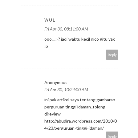
WUL
Fri Apr 30, 08:11:00 AM
ooo....:-? jadi waktu kecil nico gitu yak
:p
Reply
Anonymous
Fri Apr 30, 10:24:00 AM
ini pak artikel saya tentang gambaran
perguruan tinggi idaman..tolong
direview
http://abudira.wordpress.com/2010/0
4/23/perguruan-tinggi-idaman/
Reply