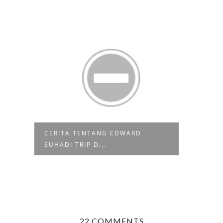
#NOW
HT
CERITA TENTANG EDWARD
SUHADI TRIP D...
22 COMMENTS