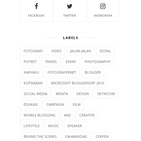
FACEBOOK
TWITTER
INSTAGRAM
LABELS
FOTOGRAFI
VIDEO
JALAN-JALAN
SOSIAL
POTRET
TRAVEL
EVENT
PHOTOGRAPHY
KARYAKU
FOTOGRAFERNET
BLOGGER
KOPDARAN
MICROSOFT BLOGGERSHIP 2010
SOCIAL MEDIA
WISATA
DESIGN
DETIKCOM
EDUKASI
CAMPAIGN
FILM
MOBILE BLOGGING
#AD
CREATIVE
LIFESTYLE
MUSIC
SPEAKER
BEHIND THE SCENES
CAHANDONG
CERPEN