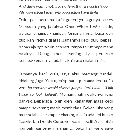
And there wasn't nothing, nothing that we couldn't do
Oh, once when I was little, once when I was littl
e
Dulu, pas pertama kali ngedenger lagunya James
Morisson yang judulnya Once When I Was Little,
berasa digampar-gampar. Gimana ngga, baca deh
cuplikan liriknya di atas. Jamannya kecil dulu, bebas-
bebas aja ngelakuin sesuatu tanpa takut bagaimana
hasilnya. Doing, then learning. Iya, persetan
kenapa-kenapa, ya udah, lakuin ato dijalanin aja.
Jamannya kecil dulu, saya akui memang bandel.
Ndableg juga. Ya itu, mirip baris pertama kedua, "
I
was the one who would always jump in first I didn't think
twice to look behind
". Memang sih resikonya juga
banyak. Beberapa "oleh-oleh" kenangan masa kecil
sampe sekarang masih membekas. Bekas luka yang
membelah alis sampe sekarang masih ada. Ini bukan
ikut-ikutan Deddy Corbuzier ya, ini aseli! Aseli bikin
nambah ganteng malahan:D. Satu hal yang saya