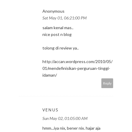
Anonymous
Sat May 01, 06:21:00 PM
salam kenal mas..
nice post n blog
tolong di review ya..
http://accan.wordpress.com/2010/05/
01/mendefinisikan-perguruan-tinggi-
idaman/
Reply
VENUS
Sun May 02, 01:05:00 AM
hmm...iya nix, bener nix. hajar aja