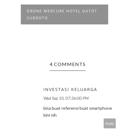
OT
TIPS MEMOTRET ORANG SAAT
FOT
TRAVELING.
RUM
4 COMMENTS
INVESTASI KELUARGA
Wed Sep 10, 07:36:00 PM
bisa buat referensi buat smartphone
bini nih
Reply