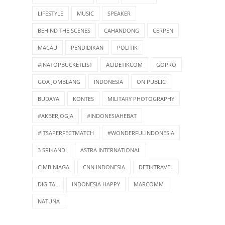
LIFESTYLE
MUSIC
SPEAKER
BEHIND THE SCENES
CAHANDONG
CERPEN
MACAU
PENDIDIKAN
POLITIK
#INATOPBUCKETLIST
ACIDETIKCOM
GOPRO
GOA JOMBLANG
INDONESIA
ON PUBLIC
BUDAYA
KONTES
MILITARY PHOTOGRAPHY
#AKBERJOGJA
#INDONESIAHEBAT
#ITSAPERFECTMATCH
#WONDERFULINDONESIA
3 SRIKANDI
ASTRA INTERNATIONAL
CIMB NIAGA
CNN INDONESIA
DETIKTRAVEL
DIGITAL
INDONESIA HAPPY
MARCOMM
NATUNA