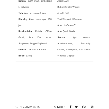
Baterai
2000 mAh, embedded
AcerFLOAT
Li-polymer
Buttons/Dialer/Widget,
Talk time:
mencapai 8 jam
AcerFLOAT
Standby time:
mencapai 250
Text/Stopwatch/Browser,
jam
Acer LiveScreen™,
Productivity
Polaris Office
Acer Quick Mode
Gmail, Acer Doc, Acer.
Sensor
Light sensor,
SnapNote, Swype Keyboard
Accelerometer, Proximity
Ukuran
138 x 69 x 8.9 mm
sensor, e-compass, hall sensor
Bobot
135 g
Wireless Display
4 COMMENTS
SHARE: