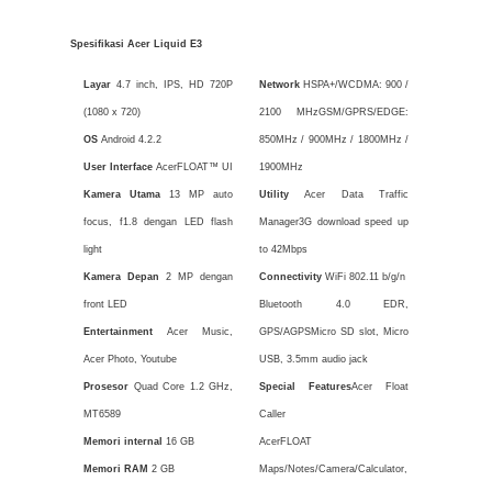
Spesifikasi Acer Liquid E3
Layar
4.7 inch, IPS, HD 720P
Network
HSPA+/WCDMA: 900 /
(1080 x 720)
2100 MHzGSM/GPRS/EDGE:
OS
Android 4.2.2
850MHz / 900MHz / 1800MHz /
User Interface
AcerFLOAT™ UI
1900MHz
Kamera Utama
13 MP auto
Utility
Acer Data Traffic
focus, f1.8 dengan LED flash
Manager3G download speed up
light
to 42Mbps
Kamera Depan
2 MP dengan
Connectivity
WiFi 802.11 b/g/n
front LED
Bluetooth 4.0 EDR,
Entertainment
Acer Music,
GPS/AGPSMicro SD slot, Micro
Acer Photo, Youtube
USB, 3.5mm audio jack
Prosesor
Quad Core 1.2 GHz,
Special Features
Acer Float
MT6589
Caller
Memori internal
16 GB
AcerFLOAT
Memori RAM
2 GB
Maps/Notes/Camera/Calculator,