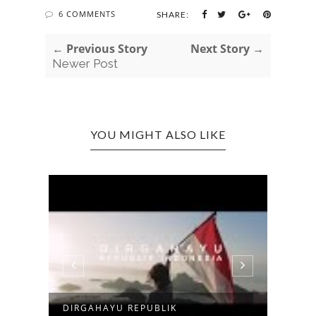
6 COMMENTS
SHARE:
← Previous Story
Next Story →
Newer Post
YOU MIGHT ALSO LIKE
DIRGAHAYU REPUBLIK
VIDE