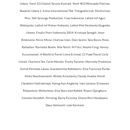
Udara. Yonif 321/Galuh Taruna Kostrad. Yonif 403/Wirasada Pratista.
Skadron Udara 2. Astra International Tbk. Fotografer.net. Multivision
Plus. 360 Synergy Production. Creo Indonesia. Letkol Inf Agus
Widiyanto. Letkol Inf Pieter Ardianto. Letkol Pnb Destianto Nugroho
Utomo. Finalis Putri Indonesia 2004. Kristupa Saragih. Iman
Brotoseno. Ninin Musa. Chelsea Islan. Dian Sastro. Tara Basro. Reza
Rahadian. Ravindra Boele. Nila Tanzil. M Fikri. Nicole Fung. Hanny
Kusumawati. A World to Travel (Jose & Inma). CC Food Travel (Jo &
Umei). Charlene Tan. Carla Manalo. Trinity Traveler. Marischa Prudence.
Astrid Permata Leona. Gracetantina Rohdearni. Elsa Fransisca Purba.
Atika Noerkoestanti. Windy Ariestanty. Claudy Anadia Herid.
Claradevi Hadriatmaja. Ajeng Ayu Anglaina. Ivan Loviano. Ermawan
Ridyantoro. Widiartono. Elsa Stars and Rabbit. Riyani Djangkaru.
Gemala Hanafiah. Pinneng. Barry Kusuma. Driana Rini Handayani.
Dayu Hatmanti. Lala Karmela.