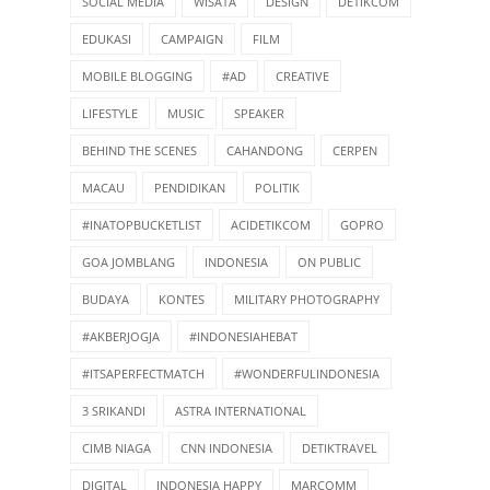
SOCIAL MEDIA
WISATA
DESIGN
DETIKCOM
EDUKASI
CAMPAIGN
FILM
MOBILE BLOGGING
#AD
CREATIVE
LIFESTYLE
MUSIC
SPEAKER
BEHIND THE SCENES
CAHANDONG
CERPEN
MACAU
PENDIDIKAN
POLITIK
#INATOPBUCKETLIST
ACIDETIKCOM
GOPRO
GOA JOMBLANG
INDONESIA
ON PUBLIC
BUDAYA
KONTES
MILITARY PHOTOGRAPHY
#AKBERJOGJA
#INDONESIAHEBAT
#ITSAPERFECTMATCH
#WONDERFULINDONESIA
3 SRIKANDI
ASTRA INTERNATIONAL
CIMB NIAGA
CNN INDONESIA
DETIKTRAVEL
DIGITAL
INDONESIA HAPPY
MARCOMM